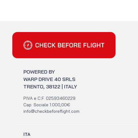
Check Before Flight - Vuoi entrare nel mondo dell'aviazi
POWERED BY
WARP DRIVE 40 SRLS
TRENTO, 38122 | ITALY
P.IVA e C.F. 02593460229
Cap. Sociale 1.000,00€
info@checkbeforeflight.com
ITA