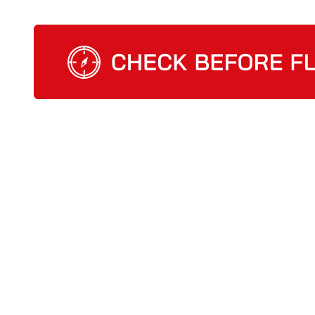
Check Before Flight - Vuoi entrare nel mondo d
Home
Cosa facciamo
CBF management so