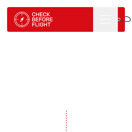
Check Before Flight - Vuoi entrare nel mondo dell'aviazion
Menu
Home
Cosa facciamo
CBF management software
CBF learning tutorials
CBF manuali e
pubblicazioni