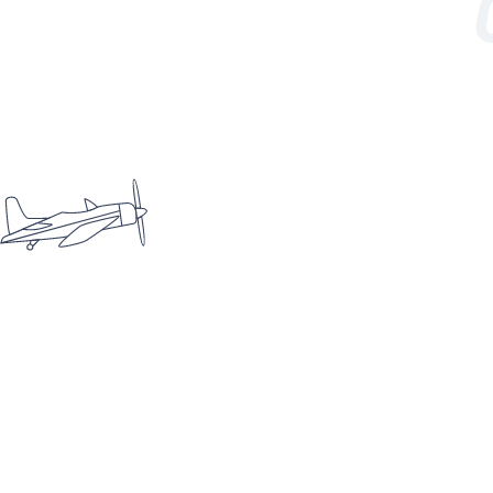
manutenzione. E se si ha una flotta di più
aeromobili, creare un fondo rischi per la
copertura di eventuali parti da sostituire o
ispezioni straordinarie da eseguire.
ELEONORA
si occupa di marketing e comunicazione per