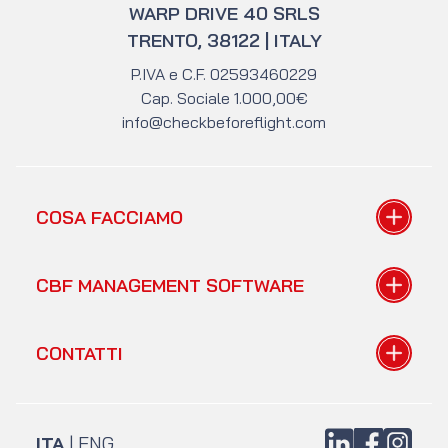
WARP DRIVE 40 SRLS
TRENTO, 38122 | ITALY
P.IVA e C.F. 02593460229
Cap. Sociale 1.000,00€
info@checkbeforeflight.com
COSA FACCIAMO
Tutorial gratuiti
CBF MANAGEMENT SOFTWARE
A chi parliamo
Mentoring
Il gestionale
CONTATTI
Radio Aeroporto
Teorie alla base
I prezzi
Form di contatto
FAQ gestionale
Acquista libri
LinkedIn
Facebook
Instagra
ITA
|
ENG