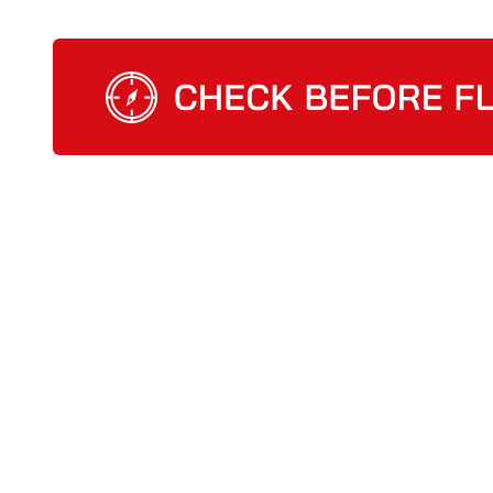
Check Before Flight - Vuoi entrare nel mondo d
Home
Cosa facciamo
CBF management so