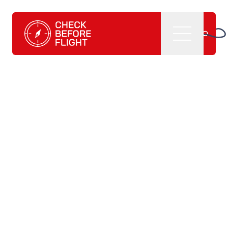
Check Before Flight - Vuoi entrare nel mondo dell'aviazion
Menu
Home
Cosa facciamo
CBF management software
CBF learning tutorials
CBF manuali e
pubblicazioni