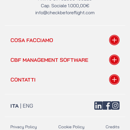
Cap. Sociale 1.000,00€
info@checkbeforeflight.com
COSA FACCIAMO
Tutorial gratuiti
CBF MANAGEMENT SOFTWARE
A chi parliamo
Mentoring
Il gestionale
CONTATTI
Radio Aeroporto
Teorie alla base
I prezzi
Form di contatto
FAQ gestionale
Acquista libri
LinkedIn
Facebook
Instagra
ITA
|
ENG
Privacy Policy
Cookie Policy
Credits