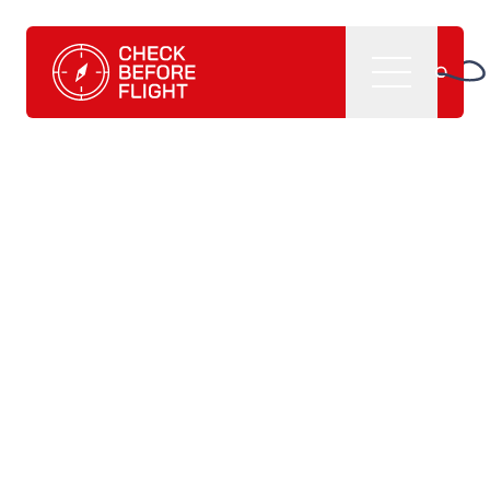
Check Before Flight - Vuoi entrare nel mondo dell'aviazion
Menu
Home
Cosa facciamo
CBF management software
CBF learning tutorials
CBF manuali e
pubblicazioni