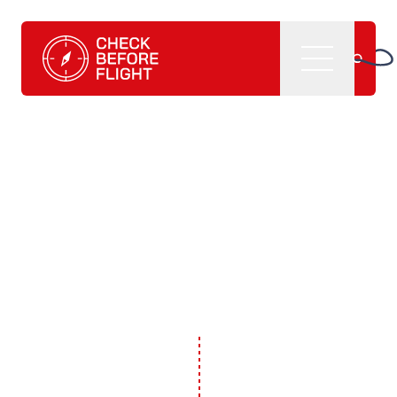
Check Before Flight - Vuoi entrare nel mondo dell'aviazion
Menu
Home
Cosa facciamo
CBF management software
CBF learning tutorials
CBF manuali e
pubblicazioni