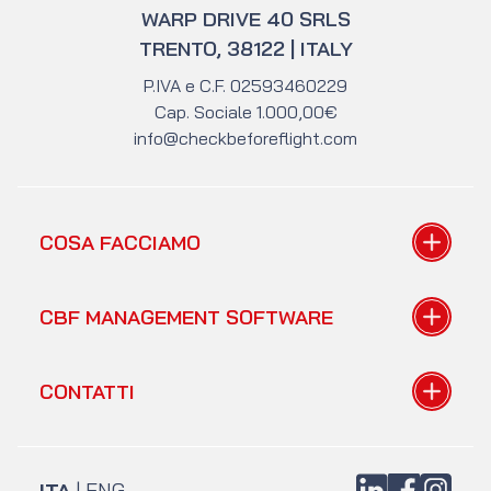
WARP DRIVE 40 SRLS
TRENTO, 38122 | ITALY
P.IVA e C.F. 02593460229
Cap. Sociale 1.000,00€
info@checkbeforeflight.com
COSA FACCIAMO
Tutorial gratuiti
CBF MANAGEMENT SOFTWARE
A chi parliamo
Mentoring
Il gestionale
CONTATTI
Radio Aeroporto
Teorie alla base
I prezzi
Form di contatto
FAQ gestionale
Acquista libri
LinkedIn
Facebook
Instagra
ITA
|
ENG