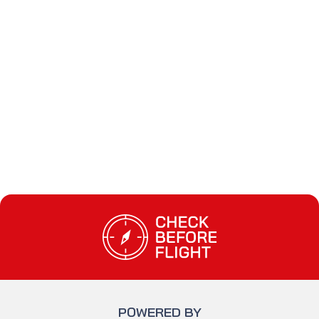
#EASA
licenza
#licenze non
#FAA
europee
Check Before Flight - Vuoi entrare nel mon
POWERED BY