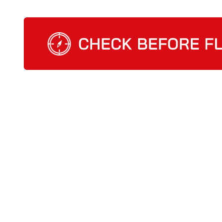
Check Before Flight - Vuoi entrare nel mondo d
Home
Cosa facciamo
CBF management so