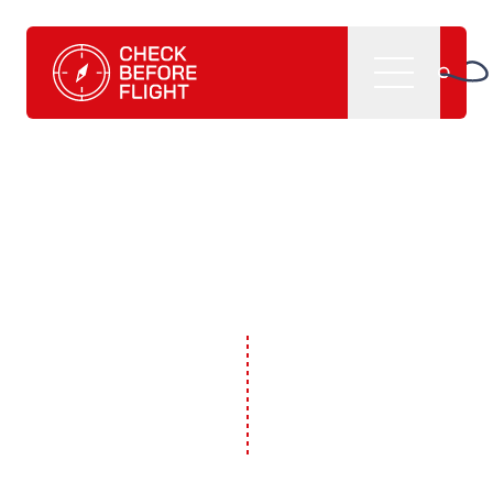
Check Before Flight - Vuoi entrare nel mondo dell'aviazion
Menu
Home
Cosa facciamo
CBF management software
CBF learning tutorials
CBF manuali e
pubblicazioni