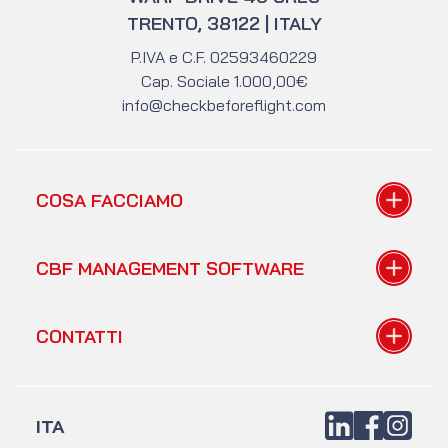
TRENTO, 38122 | ITALY
P.IVA e C.F. 02593460229
Cap. Sociale 1.000,00€
info@checkbeforeflight.com
COSA FACCIAMO
Tutorial gratuiti
CBF MANAGEMENT SOFTWARE
A chi parliamo
Mentoring
Il gestionale
CONTATTI
Radio Aeroporto
Teorie alla base
I prezzi
Form di contatto
FAQ gestionale
Acquista libri
LinkedIn
Facebook
Instagra
ITA